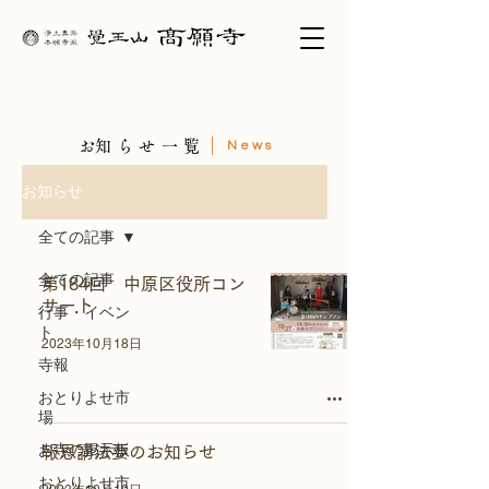
​お知らせ一覧
News
お知らせ
全ての記事
全ての記事
第184回 中原区役所コン
サート
行事・イベン
ト
2023年10月18日
寺報
おとりよせ市
場
お寺の掲示板
報恩講法要のお知らせ
おとりよせ市