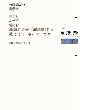
お寺の
2023年4月1日
掲示板
おとり
よせ市
場のお
いしい
高願寺寺報「澍法雨(じゅ
話
ほうう)」 令和4年 春号
2022年4月10日