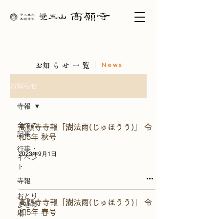
​お知らせ一覧
News
お知らせ
寺報
全ての
高願寺寺報「澍法雨(じゅほうう)」 令
記事
和5年 秋号
行事・
2023年9月1日
イベン
ト
寺報
おとり
高願寺寺報「澍法雨(じゅほうう)」 令
よせ市
和5年 春号
場