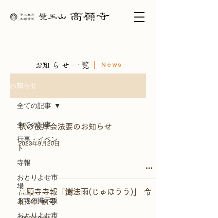
​お知らせ一覧
News
お知らせ
全ての記事
全ての記事
秋の彼岸会法要のお知らせ
行事・イベン
2023年9月20日
ト
寺報
おとりよせ市
場
高願寺寺報「澍法雨(じゅほうう)」 令
お寺の掲示板
和5年 秋号
おとりよせ市