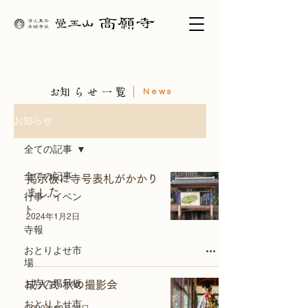
​お知らせ一覧
News
お知らせ
全ての記事
全ての記事
掲示板に寺号表札がかかり
ました
行事・イベン
ト
2024年1月2日
寺報
おとりよせ市
場
お寺の掲示板
成人式 秋の撮影会
おとりよせ市