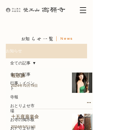
​お知らせ一覧
News
お知らせ
全ての記事
全ての記事
報恩講
行事・イベン
2024年10月19日
ト
寺報
おとりよせ市
場
十五夜音楽会
お寺の掲示板
2024年9月11日
おとりよせ市