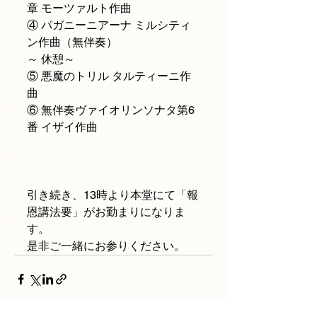
章 モーツァルト作曲
④ パガニーニアーナ ミルシティ
ン作曲（無伴奏）
～ 休憩～
⑤ 悪魔のトリル タルティーニ作
曲
⑥ 無伴奏ヴァイオリンソナタ第6
番 イザイ作曲
引き続き、13時より本堂にて「報
恩講法要」がお勤まりになりま
す。
是非ご一緒にお参りください。