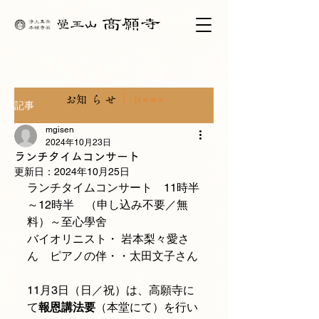
​お知らせ
News
記事
mgisen
2024年10月23日
ランチタイムコンサート
更新日：
2024年10月25日
ランチタイムコンサート　11時半
～12時半　（申し込み不要／無
料）～至心學舍
バイオリニスト・ 岩本梨々愛さ
ん　ピアノの伴・・太田文子さん
11月3日（日／祝）は、高願寺に
て
報恩講法要
（本堂にて）を行い