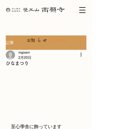
​お知らせ
News
記事
mgisen
2月20日
ひなまつり
至心學舎に飾っています